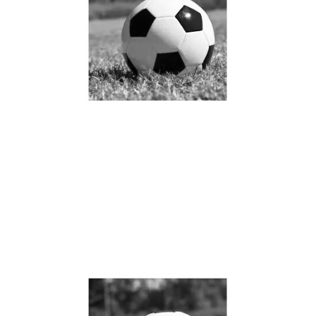
必一勇士与公牛激战30日
精彩回顾全场比赛亮点与
球员表现分析