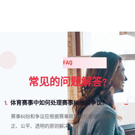
FAQ
常见的问题解答?
1.
体育赛事中如何处理赛事纠纷和争议？
赛事纠纷和争议应根据赛事规则进行处理，遵循公
正、公平、透明的原则解决。