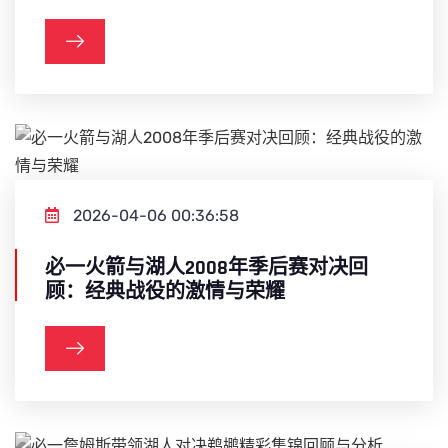
2026-04-06 00:36:58
必一火箭与湖人2008年季后赛对决回
顾：经典战役的激情与荣耀