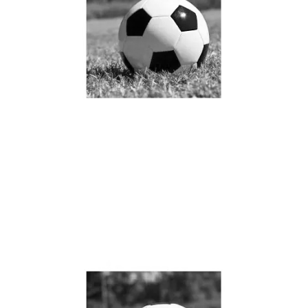
必一斯特劳曼与大布的巅
峰对决谁能在擂台上笑到
最后