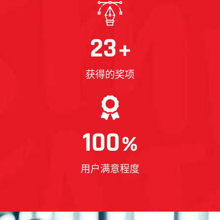
23
+
获得的奖项
100
%
用户满意程度