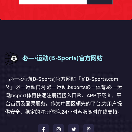
必一·运动(B-Sports)官方网站『🏅B-Sports.com
🏅』必一运动官网,必一运动,bsports必一体育,必一运
动bsport体育快速注册链接入口🎯、APP下载📱、平
台首页及登录服务。作为中国区领先的平台,为用户提
供安全、稳定的注册体验,24小时客服随时在线支持。