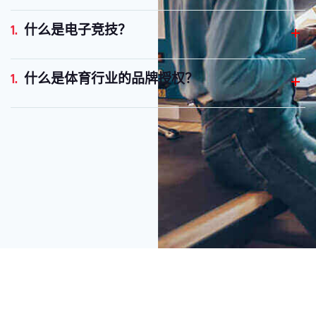
1.
什么是电子竞技？
1.
什么是体育行业的品牌授权？