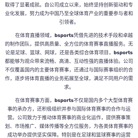
取得了显著成就。自公司成立以来，始终坚持创新驱动和专
业化发展，努力成为中国乃至全球体育产业的重要参与者和
引领者。
在体育直播领域，
bsports
凭借先进的技术手段和卓越
的制作团队，提供高质量、全方位的体育赛事直播服务。无
论是足球、篮球、网球，还是各类综合体育项目，
bsports
都能够为观众带来流畅、高清、互动性强的直播体验。公司
不仅覆盖国内的主要体育赛事，还通过与国际赛事组织的合
作，逐步将体育直播的业务拓展至全球，满足不同用户的需
求。
在体育赛事方面，
bsports
不仅是国内多个大型体育赛
事的承办方，还积极组织并参与国际体育赛事的合作与运
营。公司致力于推动体育赛事的商业化运作，提供赛事策
划、市场推广、媒体传播等全方位服务，为各类体育赛事的
成功举办提供坚实保障。特别是在足球和篮球赛事的运营