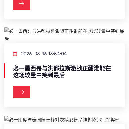
2026-03-16 13:54:04
必一墨西哥与洪都拉斯激战正酣谁能在
这场较量中笑到最后