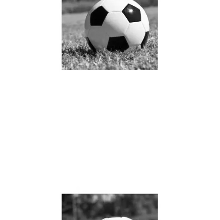
必一湖人队与黄蜂队对决
数据分析及比赛亮点回顾