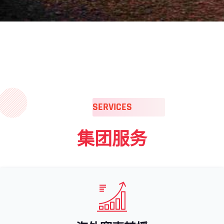
SERVICES
集团服务